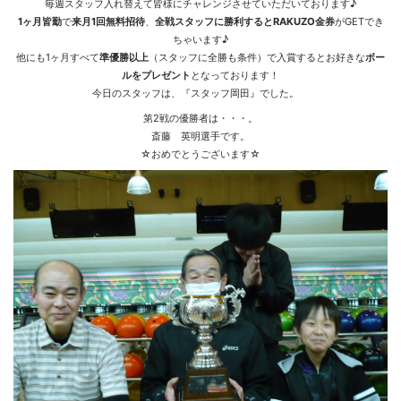
毎週スタッフ入れ替えて皆様にチャレンジさせていただいております♪
1ヶ月皆勤
で
来月1回無料招待
、
全戦スタッフに勝利するとRAKUZO金券
がGETでき
ちゃいます♪
他にも1ヶ月すべて
準優勝以上
（スタッフに全勝も条件）で入賞するとお好きな
ボー
ルをプレゼント
となっております！
今日のスタッフは、『スタッフ岡田』でした。
第2戦の優勝者は・・・。
斎藤 英明選手です。
☆おめでとうございます☆