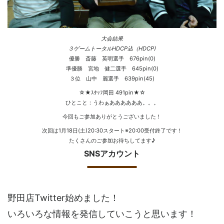
大会結果
３ゲームトータルHDCP込（HDCP)
優勝 斎藤 英明選手 676pin(0)
準優勝 宮地 健二選手 645pin(0)
３位 山中 麗選手 639pin(45)
☆★ｽﾀｯﾌ岡田 491pin★☆
ひとこと：うわぁああああああ。。。
今回もご参加ありがとうございました！
次回は1月18日(土)20:30スタート※20:00受付終了です！
たくさんのご参加お待ちしてます♪
SNSアカウント
野田店Twitter始めました！
いろいろな情報を発信していこうと思います！