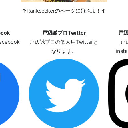
↑Rankseekerのページに飛ぶよ！↑
ook
戸辺誠プロTwitter
戸辺
ebook
戸辺誠プロの個人用Twitterと
戸
なります。
ins