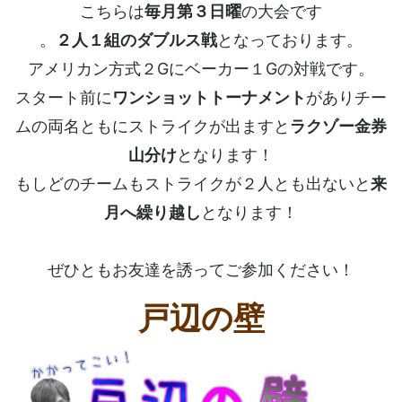
こちらは
毎月第３日曜
の大会です
。
２人１組のダブルス戦
となっております。
アメリカン方式２Gにベーカー１Gの対戦です。
スタート前に
ワンショットトーナメント
がありチー
ムの両名ともにストライクが出ますと
ラクゾー金券
山分け
となります！
もしどのチームもストライクが２人とも出ないと
来
月へ繰り越し
となります！
ぜひともお友達を誘ってご参加ください！
戸辺の壁