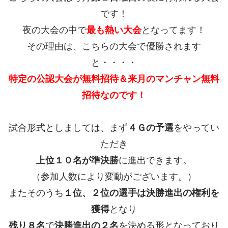
です！
夜の大会の中で
最も熱い大会
となってます！
その理由は、こちらの大会で優勝されます
と・・・・
特定の公認大会が無料招待＆来月のマンチャン無料
招待なのです！
試合形式としましては、まず
４Ｇの予選
をやってい
ただき
上位１０名が準決勝
に進出できます。
（参加人数により変動がございます。）
またそのうち
１位、２位の選手は決勝進出の権利を
獲得
となり
残り８名
で
決勝進出の２名
を決める形となっており