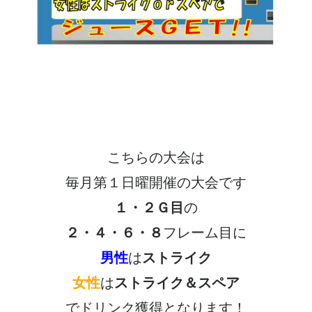
こちらの大会は
毎月第１日曜開催の大会です
１・２Ｇ目
の
２・４・６・８
フレーム目に
男性
は
ストライク
女性
は
ストライク＆スペア
でドリンク獲得となります！