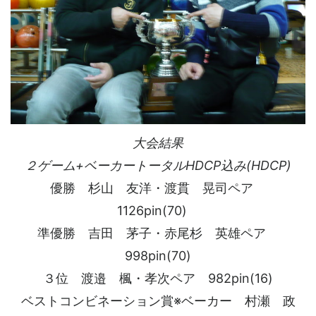
大会結果
２ゲーム+ベーカートータルHDCP込み(HDCP)
優勝 杉山 友洋・渡貫 晃司ペア
1126pin(70)
準優勝 吉田 茅子・赤尾杉 英雄ペア
998pin(70)
３位 渡邉 楓・孝次ペア 982pin(16)
ベストコンビネーション賞※ベーカー 村瀬 政