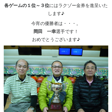
各ゲームの１位～３位
にはラクゾー金券を進呈いた
します♪
今宵の優勝者は・・・。
岡田 一幸
選手です！
おめでとうございます♪