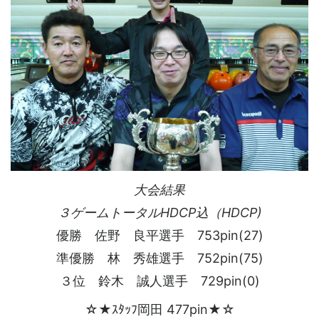
大会結果
３ゲームトータルHDCP込（HDCP)
優勝 佐野 良平選手 753pin(27)
準優勝 林 秀雄選手 752pin(75)
３位 鈴木 誠人選手 729pin(0)
☆★ｽﾀｯﾌ岡田 477pin★☆