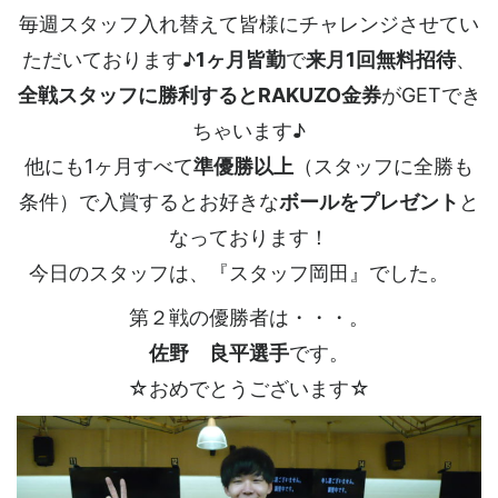
毎週スタッフ入れ替えて皆様にチャレンジさせてい
ただいております♪
1ヶ月皆勤
で
来月1回無料招待
、
全戦スタッフに勝利するとRAKUZO金券
がGETでき
ちゃいます♪
他にも1ヶ月すべて
準優勝以上
（スタッフに全勝も
条件）で入賞するとお好きな
ボールをプレゼント
と
なっております！
今日のスタッフは、『スタッフ岡田』でした。
第２戦の優勝者は・・・。
佐野 良平選手
です。
☆おめでとうございます☆