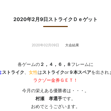
2020年2月9日ストライクＤｅゲット
2020年02月09日
大会結果
各ゲームの
２，４，６，８
フレームに
は
ストライク
、
女性
は
ストライク
or
９本スペア
を出され
ラクゾー金券ＧＥＴ！
今月の栄えある優勝者は・・・。
村瀬 孝選手
です。
おめでとうございます。