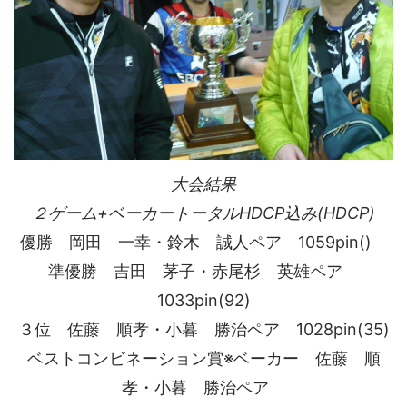
大会結果
２ゲーム+ベーカートータルHDCP込み(HDCP)
優勝 岡田 一幸・鈴木 誠人ペア 1059pin()
準優勝 吉田 茅子・赤尾杉 英雄ペア
1033pin(92)
３位 佐藤 順孝・小暮 勝治ペア 1028pin(35)
ベストコンビネーション賞※ベーカー 佐藤 順
孝・小暮 勝治ペア