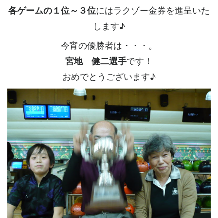
各ゲームの１位～３位
にはラクゾー金券を進呈いた
します♪
今宵の優勝者は・・・。
宮地 健二選手
です！
おめでとうございます♪