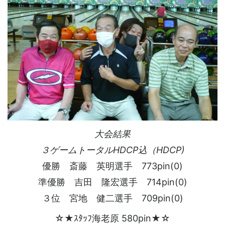
大会結果
３ゲームトータルHDCP込（HDCP)
優勝 斎藤 英明選手 773pin(0)
準優勝 吉田 隆宏選手 714pin(0)
３位 宮地 健二選手 709pin(0)
☆★ｽﾀｯﾌ海老原 580pin★☆