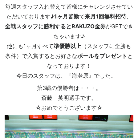
毎週スタッフ入れ替えて皆様にチャレンジさせてい
ただいております♪
1ヶ月皆勤
で
来月1回無料招待
、
全戦スタッフに勝利するとRAKUZO金券
がGETでき
ちゃいます♪
他にも1ヶ月すべて
準優勝以上
（スタッフに全勝も
条件）で入賞するとお好きな
ボールをプレゼント
と
なっております！
今日のスタッフは、『海老原』でした。
第3戦の優勝者は・・・。
斎藤 英明選手です。
☆おめでとうございます☆