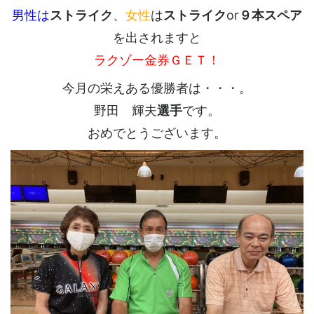
男性は
ストライク
、
女性
は
ストライク
or
９本スペア
を出されますと
ラクゾー金券ＧＥＴ！
今月の栄えある優勝者は・・・。
野田 輝夫
選手
です。
おめでとうございます。