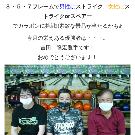
３・５・７フレーム
で
男性は
ストライク
、
女性は
ス
トライクorスペアー
でガラポンに挑戦!!素敵な景品が当たるかも♪
今月の栄えある優勝者は・・・。
吉田 隆宏選手です！
おめでとうございます！