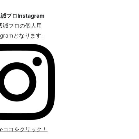
誠プロInstagram
辺誠プロの個人用
tagramとなります。
かココをクリック！