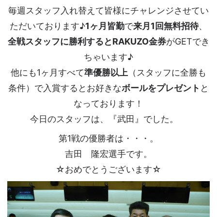
毎週スタッフ入れ替えて皆様にチャレンジさせてい
ただいております♪
1ヶ月皆勤
で
来月1回無料招待
、
全戦スタッフに勝利するとRAKUZO金券
がGETでき
ちゃいます♪
他にも1ヶ月すべて
準優勝以上
（スタッフに全勝も
条件）で入賞するとお好きな
ボールをプレゼント
と
なっております！
今日のスタッフは、『武田』でした。
第1戦の優勝者は・・・。
吉田 隆宏選手です。
☆おめでとうございます☆