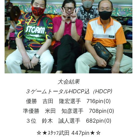
大会結果
３ゲームトータルHDCP込（HDCP)
優勝 吉田 隆宏選手 716pin(0)
準優勝 米田 知彦選手 708pin(0)
３位 鈴木 誠人選手 682pin(0)
☆★ｽﾀｯﾌ武田 447pin★☆