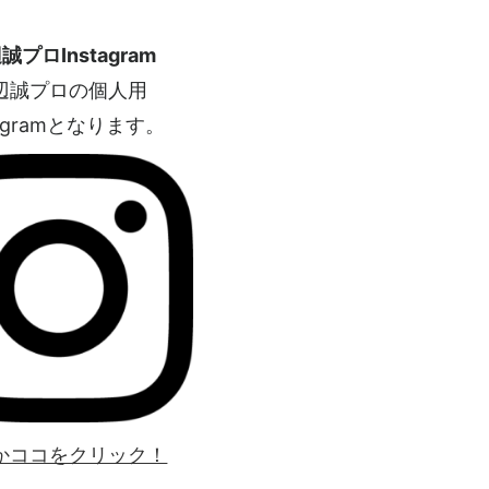
誠プロInstagram
辺誠プロの個人用
tagramとなります。
かココをクリック！