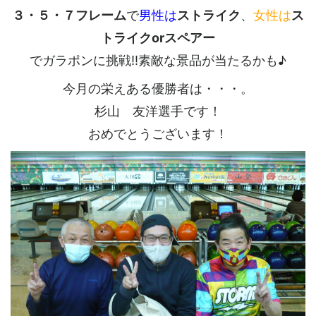
３・５・７フレーム
で
男性は
ストライク
、
女性は
ス
トライクorスペアー
でガラポンに挑戦!!素敵な景品が当たるかも♪
今月の栄えある優勝者は・・・。
杉山 友洋選手です！
おめでとうございます！