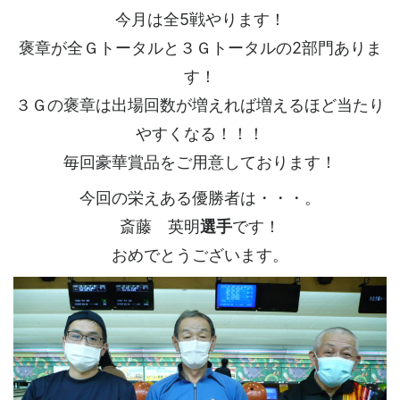
今月は全5戦やります！
褒章が全Ｇトータルと３Ｇトータルの2部門ありま
す！
３Ｇの褒章は出場回数が増えれば増えるほど当たり
やすくなる！！！
毎回豪華賞品をご用意しております！
今回の栄えある優勝者は・・・。
斎藤 英明
選手
です！
おめでとうございます。