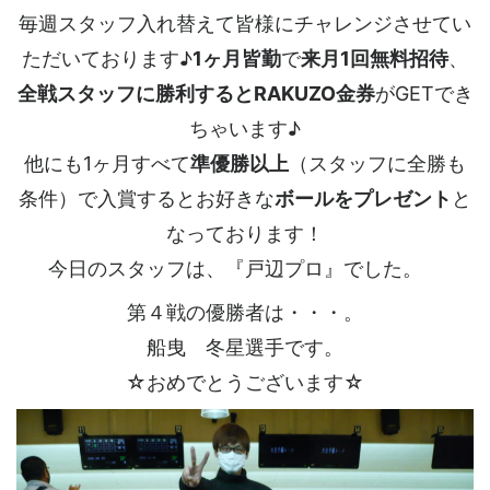
毎週スタッフ入れ替えて皆様にチャレンジさせてい
ただいております♪
1ヶ月皆勤
で
来月1回無料招待
、
全戦スタッフに勝利するとRAKUZO金券
がGETでき
ちゃいます♪
他にも1ヶ月すべて
準優勝以上
（スタッフに全勝も
条件）で入賞するとお好きな
ボールをプレゼント
と
なっております！
今日のスタッフは、『戸辺プロ』でした。
第４戦の優勝者は・・・。
船曳 冬星選手です。
☆おめでとうございます☆