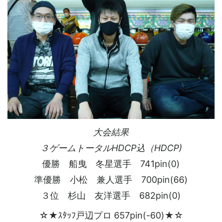
大会結果
３ゲームトータルHDCP込（HDCP)
優勝 船曳 冬星選手 741pin(0)
準優勝 小松 兼人選手 700pin(66)
３位 杉山 友洋選手 682pin(0)
☆★ｽﾀｯﾌ戸辺プロ 657pin(-60)★☆