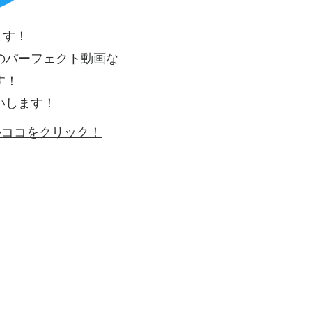
ます！
のパーフェクト動画な
す！
いします！
ゴかココをクリック！