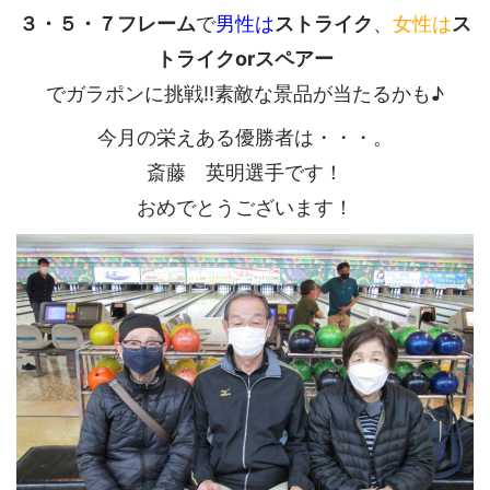
３・５・７フレーム
で
男性は
ストライク
、
女性は
ス
トライクorスペアー
でガラポンに挑戦!!素敵な景品が当たるかも♪
今月の栄えある優勝者は・・・。
斎藤 英明選手です！
おめでとうございます！