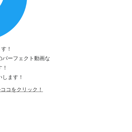
ます！
のパーフェクト動画な
す！
いします！
ゴかココをクリック！