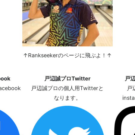
↑Rankseekerのページに飛ぶよ！↑
ook
戸辺誠プロTwitter
戸辺
ebook
戸辺誠プロの個人用Twitterと
戸
なります。
ins