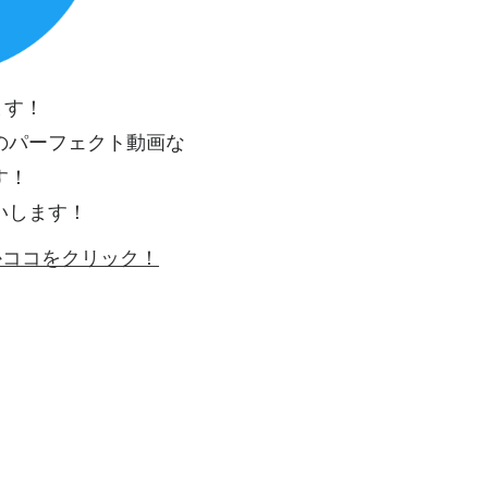
ます！
のパーフェクト動画な
す！
いします！
ゴかココをクリック！