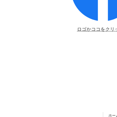
ロゴかココをクリ
ホー