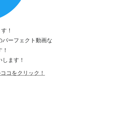
ます！
のパーフェクト動画な
す！
いします！
ゴかココをクリック！