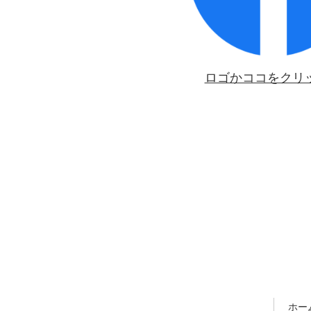
ロゴかココをクリ
ホー