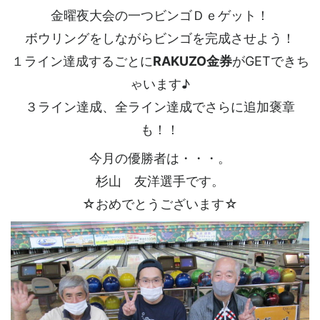
金曜夜大会の一つビンゴＤｅゲット！
ボウリングをしながらビンゴを完成させよう！
１ライン達成するごとに
RAKUZO金券
がGETできち
ゃいます♪
３ライン達成、全ライン達成でさらに追加褒章
も！！
今月の優勝者は・・・。
杉山 友洋選手です。
☆おめでとうございます☆