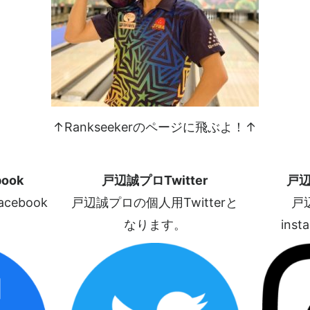
↑Rankseekerのページに飛ぶよ！↑
ook
戸辺誠プロTwitter
戸辺
ebook
戸辺誠プロの個人用Twitterと
戸
なります。
ins