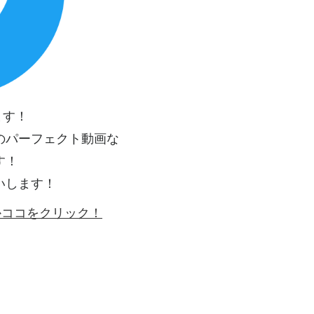
ます！
のパーフェクト動画な
す！
いします！
ゴかココをクリック！