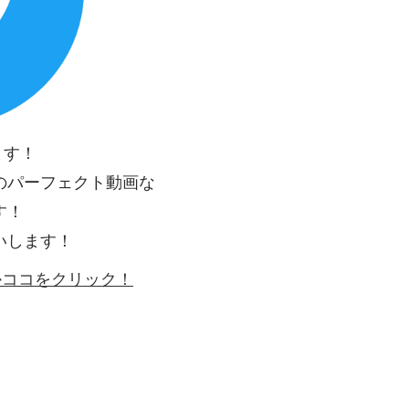
ます！
のパーフェクト動画な
す！
いします！
ゴかココをクリック！