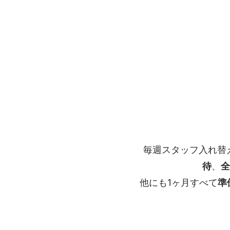
毎週スタッフ入れ替
待
、
全
他にも1ヶ月すべて
準