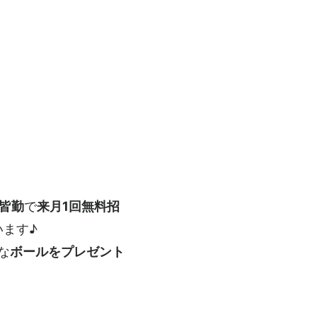
月皆勤
で
来月1回無料招
います♪
な
ボールをプレゼント