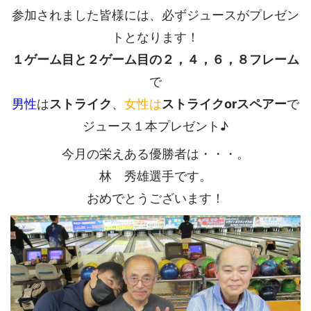
参加されました皆様には、必ずジュースがプレゼン
トとなります！
１ゲーム目と２ゲーム目の２，４，６，８フレーム
で
男性
は
ストライク
、
女性は
ストライクorスペアー
で
ジュース１本プレゼント♪
今月の栄えある優勝者は・・・。
林 秀雄選手です。
おめでとうございます！