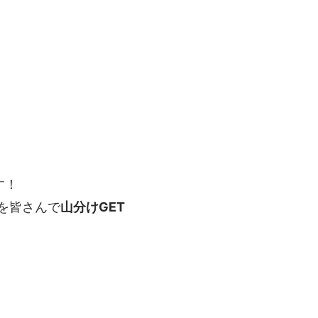
す！
)を皆さんで
山分けGET