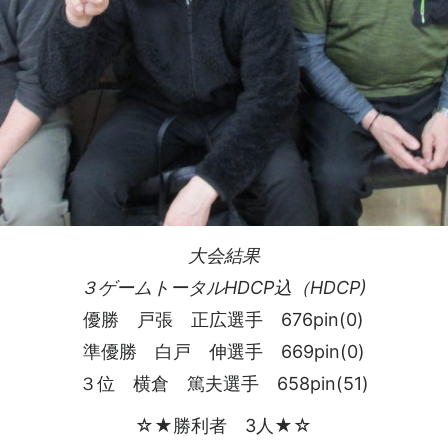
大会結果
３ゲームトータルHDCP込（HDCP)
優勝 戸張 正広選手 676pin(0)
準優勝 白戸 伸選手 669pin(0)
３位 横倉 篤夫選手 658pin(51)
☆★勝利者 3人★☆