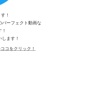
ます！
のパーフェクト動画な
す！
いします！
ゴかココをクリック！