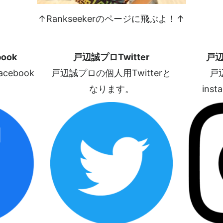
↑Rankseekerのページに飛ぶよ！↑
ook
戸辺誠プロTwitter
戸辺
ebook
戸辺誠プロの個人用Twitterと
戸
なります。
ins