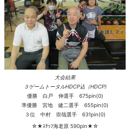
大会結果
３ゲームトータルHDCP込（HDCP)
優勝 白戸 伸選手 675pin(0)
準優勝 宮地 健二選手 655pin(0)
３位 中村 崇哉選手 631pin(0)
☆★ｽﾀｯﾌ海老原 590pin★☆