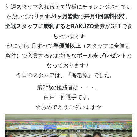
毎週スタッフ入れ替えて皆様にチャレンジさせてい
ただいております♪
1ヶ月皆勤
で
来月1回無料招待
、
全戦スタッフに勝利するとRAKUZO金券
がGETでき
ちゃいます♪
他にも1ヶ月すべて
準優勝以上
（スタッフに全勝も
条件）で入賞するとお好きな
ボールをプレゼント
と
なっております！
今日のスタッフは、『海老原』でした。
第2戦の優勝者は・・・。
白戸 伸選手です。
☆おめでとうございます☆