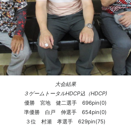
大会結果
３ゲームトータルHDCP込（HDCP)
優勝 宮地 健二選手 696pin(0)
準優勝 白戸 伸選手 654pin(0)
３位 村瀬 孝選手 629pin(75)