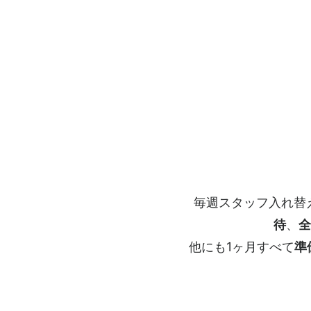
毎週スタッフ入れ替
待
、
全
他にも1ヶ月すべて
準