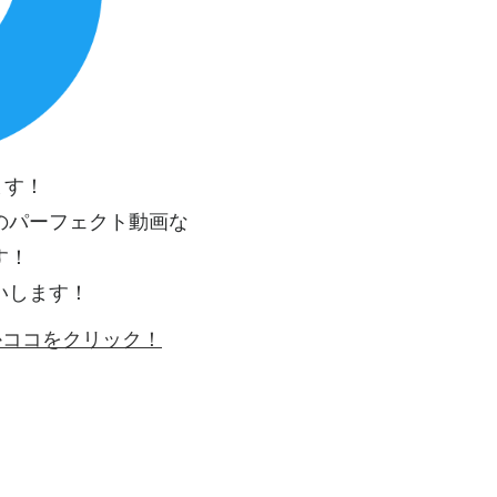
ます！
のパーフェクト動画な
す！
いします！
ゴかココをクリック！