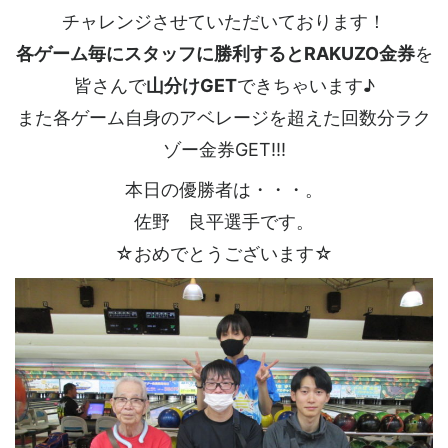
チャレンジさせていただいております！
各ゲーム毎にスタッフに勝利するとRAKUZO金券
を
皆さんで
山分けGET
できちゃいます♪
また各ゲーム自身のアベレージを超えた回数分ラク
ゾー金券GET!!!
本日の優勝者は・・・。
佐野 良平選手です。
☆おめでとうございます☆