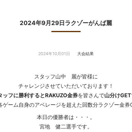
2024年9月29日ラクゾーがんば麗
2024年10月01日
大会結果
スタッフ山中 麗が皆様に
チャレンジさせていただいております！
ッフに勝利するとRAKUZO金券
を皆さんで
山分けGET
各ゲーム自身のアベレージを超えた回数分ラクゾー金券GET
本日の優勝者は・・・。
宮地 健二選手です。