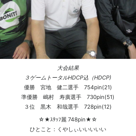
大会結果
３ゲームトータルHDCP込（HDCP)
優勝 宮地 健二選手 754pin(21)
準優勝 嶋村 寿廣選手 730pin(51)
３位 黒木 和哉選手 728pin(12)
☆★ｽﾀｯﾌ麗 748pin★☆
ひとこと：くやしぃいいいいい