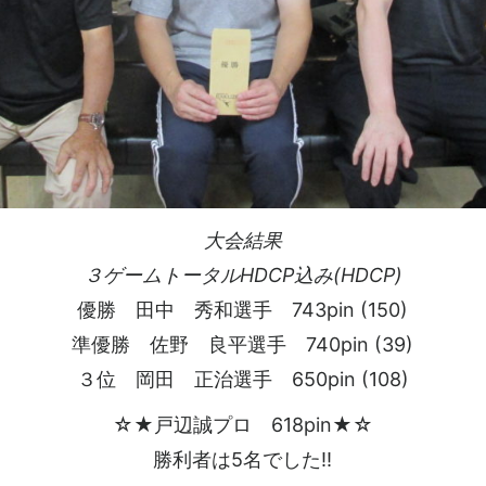
大会結果
３ゲームトータルHDCP込み(HDCP)
優勝 田中 秀和選手 743pin (150)
準優勝 佐野 良平選手 740pin (39)
３位 岡田 正治選手 650pin (108)
☆★戸辺誠プロ 618pin★☆
勝利者は5名でした!!