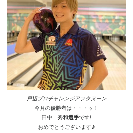
戸辺プロチャレンジアフタヌーン
今月の優勝者は・・・ッ！
田中 秀和
選手
です!
おめでとうございます♪