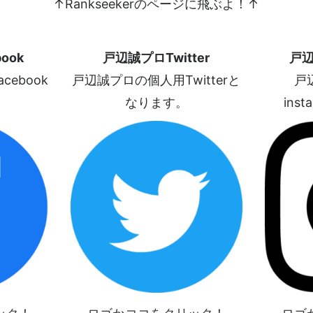
↑Rankseekerのページに飛ぶよ！↑
ook
戸辺誠プロTwitter
戸辺
ebook
戸辺誠プロの個人用Twitterと
戸
なります。
ins