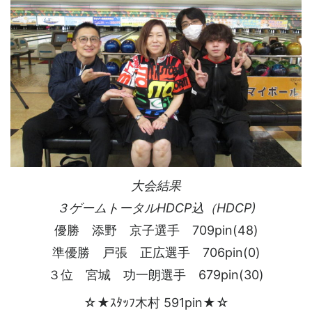
大会結果
３ゲームトータルHDCP込（HDCP)
優勝 添野 京子選手 709pin(48)
準優勝 戸張 正広選手 706pin(0)
３位 宮城 功一朗選手 679pin(30)
☆★ｽﾀｯﾌ木村 591pin★☆