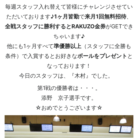
毎週スタッフ入れ替えて皆様にチャレンジさせてい
ただいております♪
1ヶ月皆勤
で
来月1回無料招待
、
全戦スタッフに勝利するとRAKUZO金券
がGETでき
ちゃいます♪
他にも1ヶ月すべて
準優勝以上
（スタッフに全勝も
条件）で入賞するとお好きな
ボールをプレゼント
と
なっております！
今日のスタッフは、『木村』でした。
第1戦の優勝者は・・・。
添野 京子選手です。
☆おめでとうございます☆