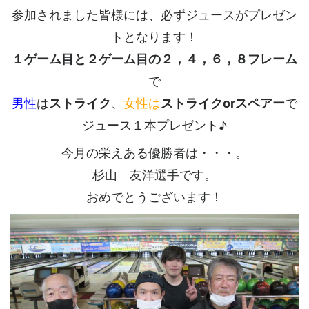
参加されました皆様には、必ずジュースがプレゼン
トとなります！
１ゲーム目と２ゲーム目の２，４，６，８フレーム
で
男性
は
ストライク
、
女性は
ストライクorスペアー
で
ジュース１本プレゼント♪
今月の栄えある優勝者は・・・。
杉山 友洋選手です。
おめでとうございます！