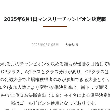
2025年6月1日マンスリーチャンピオン決定戦
2025年06月05日
大会結果
われる月のチャンピオンを決める誰もが優勝を目指して
OPクラス、Aクラスとクラス分けがあり、OPクラスは
の公認大会で出場権獲得者のみが参加できる大会とな
10名(参加人数により変動)が準決勝進出、尚トップ通過
の中で上位２名決勝進出（１Ｇ）→４名による優勝決定
戦はゴールドピンを使用となっております。