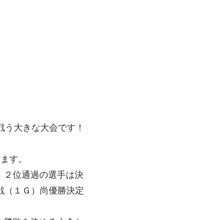
戦う大きな大会です！
ります。
、２位通過の選手は決
戦（１Ｇ）尚優勝決定