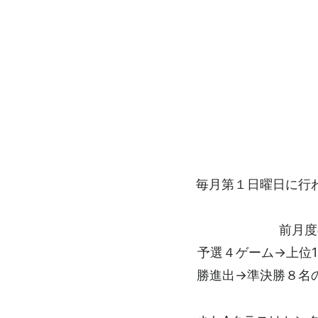
毎月第１日曜日に行
前月度
予選４ゲーム→上位
勝進出→準決勝８名