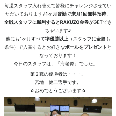
毎週スタッフ入れ替えて皆様にチャレンジさせてい
ただいております♪
1ヶ月皆勤
で
来月1回無料招待
、
全戦スタッフに勝利するとRAKUZO金券
がGETでき
ちゃいます♪
他にも1ヶ月すべて
準優勝以上
（スタッフに全勝も
条件）で入賞するとお好きな
ボールをプレゼント
と
なっております！
今日のスタッフは、『海老原』でした。
第２戦の優勝者は・・・。
宮地 健二選手です。
☆おめでとうございます☆