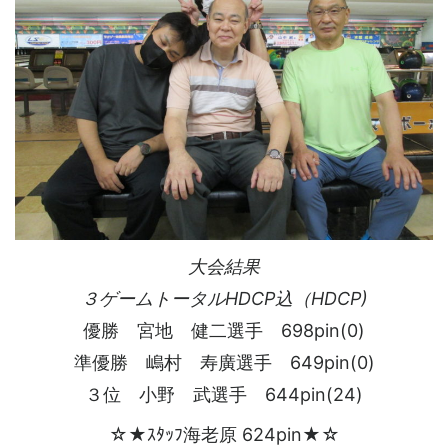
大会結果
３ゲームトータルHDCP込（HDCP)
優勝 宮地 健二選手 698pin(0)
準優勝 嶋村 寿廣選手 649pin(0)
３位 小野 武選手 644pin(24)
☆★ｽﾀｯﾌ海老原 624pin★☆