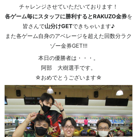
チャレンジさせていただいております！
各ゲーム毎にスタッフに勝利するとRAKUZO金券
を
皆さんで
山分けGET
できちゃいます♪
また各ゲーム自身のアベレージを超えた回数分ラク
ゾー金券GET!!!
本日の優勝者は・・・。
阿部 大樹選手です。
☆おめでとうございます☆