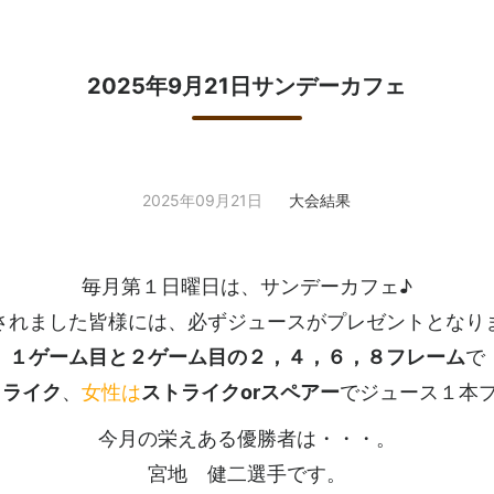
2025年9月21日サンデーカフェ
2025年09月21日
大会結果
毎月第１日曜日は、サンデーカフェ♪
されました皆様には、必ずジュースがプレゼントとなり
１ゲーム目と２ゲーム目の２，４，６，８フレーム
で
トライク
、
女性は
ストライクorスペアー
でジュース１本
今月の栄えある優勝者は・・・。
宮地 健二選手です。