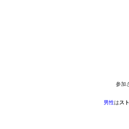
参加
男性
は
ス