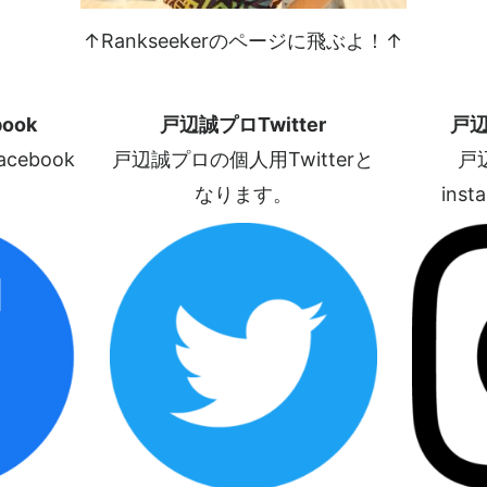
↑Rankseekerのページに飛ぶよ！↑
ook
戸辺誠プロTwitter
戸辺
ebook
戸辺誠プロの個人用Twitterと
戸
なります。
ins