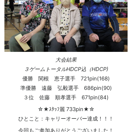
大会結果
３ゲームトータルHDCP込（HDCP)
優勝 関根 恵子選手 721pin(168)
準優勝 遠藤 弘毅選手 686pin(90)
３位 佐藤 順孝選手 671pin(84)
☆★ｽﾀｯﾌ麗 733pin★☆
ひとこと：キャリーオーバー達成！！！
今回もご参加ありがとうございました！