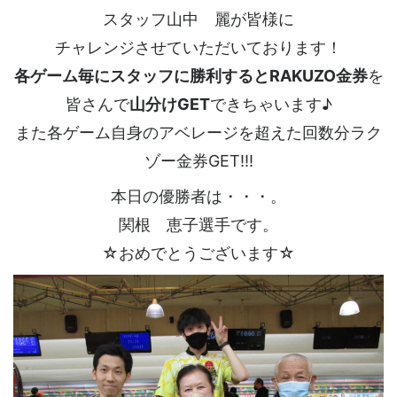
スタッフ山中 麗が皆様に
チャレンジさせていただいております！
各ゲーム毎にスタッフに勝利するとRAKUZO金券
を
皆さんで
山分けGET
できちゃいます♪
また各ゲーム自身のアベレージを超えた回数分ラク
ゾー金券GET!!!
本日の優勝者は・・・。
関根 恵子選手です。
☆おめでとうございます☆