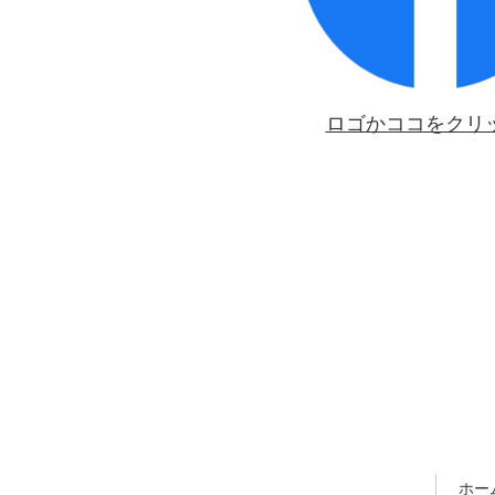
ロゴかココをクリ
ホー