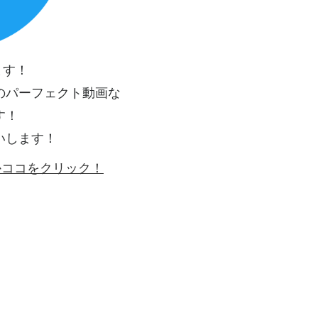
ます！
のパーフェクト動画な
す！
いします！
ゴかココをクリック！