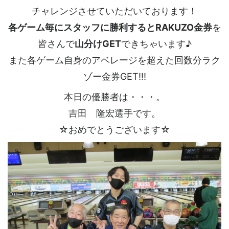
チャレンジさせていただいております！
各ゲーム毎にスタッフに勝利するとRAKUZO金券
を
皆さんで
山分けGET
できちゃいます♪
また各ゲーム自身のアベレージを超えた回数分ラク
ゾー金券GET!!!
本日の優勝者は・・・。
吉田 隆宏選手です。
☆おめでとうございます☆