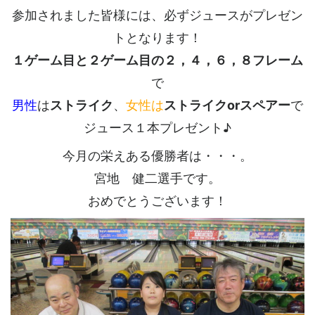
参加されました皆様には、必ずジュースがプレゼン
トとなります！
１ゲーム目と２ゲーム目の２，４，６，８フレーム
で
男性
は
ストライク
、
女性は
ストライクorスペアー
で
ジュース１本プレゼント♪
今月の栄えある優勝者は・・・。
宮地 健二選手です。
おめでとうございます！