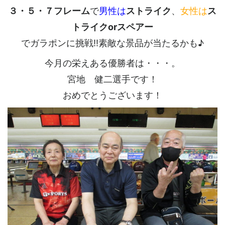
３・５・７フレーム
で
男性は
ストライク
、
女性は
ス
トライクorスペアー
でガラポンに挑戦!!素敵な景品が当たるかも♪
今月の栄えある優勝者は・・・。
宮地 健二選手です！
おめでとうございます！