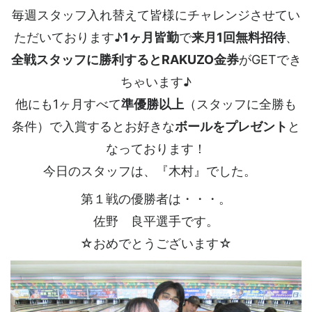
毎週スタッフ入れ替えて皆様にチャレンジさせてい
ただいております♪
1ヶ月皆勤
で
来月1回無料招待
、
全戦スタッフに勝利するとRAKUZO金券
がGETでき
ちゃいます♪
他にも1ヶ月すべて
準優勝以上
（スタッフに全勝も
条件）で入賞するとお好きな
ボールをプレゼント
と
なっております！
今日のスタッフは、『木村』でした。
第１戦の優勝者は・・・。
佐野 良平選手です。
☆おめでとうございます☆