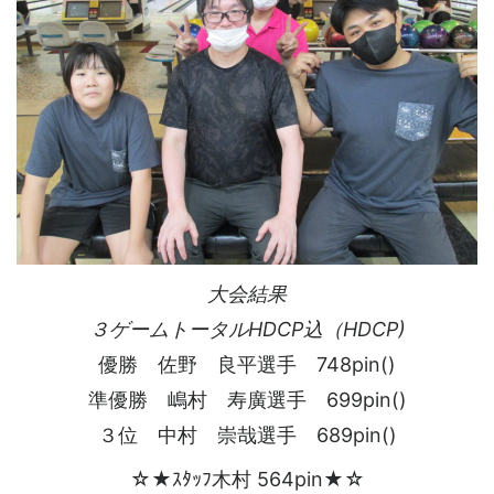
大会結果
３ゲームトータルHDCP込（HDCP)
優勝 佐野 良平選手 748pin()
準優勝 嶋村 寿廣選手 699pin()
３位 中村 崇哉選手 689pin()
☆★ｽﾀｯﾌ木村 564pin★☆