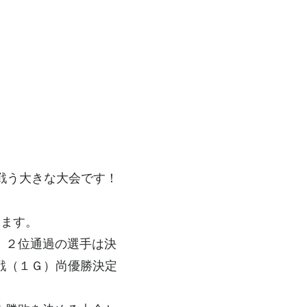
戦う大きな大会です！
ります。
、２位通過の選手は決
戦（１Ｇ）尚優勝決定