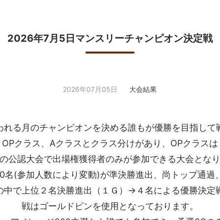
2026年7月5日マンスリーチャンピオン決定戦
2026年07月05日
大会結果
われる月のチャンピオンを決める誰もが優勝を目指して
OPクラス、Aクラスとクラス分けがあり、OPクラスは
の公認大会で出場権獲得者のみが参加できる大会とな
10名(参加人数により変動)が準決勝進出、尚トップ通過
の中で上位２名決勝進出（１Ｇ）→４名による優勝決定
戦はゴールドピンを使用となっております。