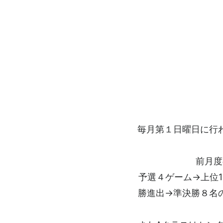
毎月第１日曜日に行
前月度
予選４ゲーム→上位
勝進出→準決勝８名